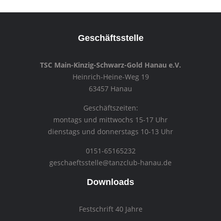
Geschäftsstelle
TSC Main-Kinzig-Schwarz-Gold Hanau e.V.
Heinrich-Heine-Weg 19
63457 Hanau
Geschäftszeiten:
montags und mittwochs 15-17 Uhr
dienstags und donnerstags 10-13 Uhr
0151-65165232
geschaeftsstelle@tanzclub-hanau.de
Downloads
Festschrift 40 Jahre