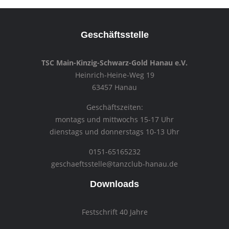
Geschäftsstelle
TSC Main-Kinzig-Schwarz-Gold Hanau e.V.
Heinrich-Heine-Weg 19
63457 Hanau
Geschäftszeiten:
montags und mittwochs 15-17 Uhr
dienstags und donnerstags 10-13 Uhr
0151-65165232
geschaeftsstelle@tanzclub-hanau.de
Downloads
Festschrift 40 Jahre