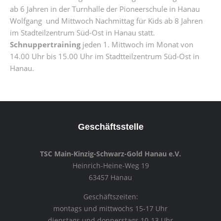
ab 6 Jahren in der Turnhalle der Pioneerschule in Hanau
Wolfgang und Mittwoch Nachmittag für Kids ab 8 Jahren
im Stadteilzentrum Süd-Ost in Hanau statt.
Schnuppertraining
jeden 1. Mittwoch im Monat von
14.00 Uhr bis 15.00 Uhr im Stadtteilzentrum Süd-Ost in
Hanau.
Geschäftsstelle
TSC Main-Kinzig-Schwarz-Gold Hanau e.V.
Heinrich-Heine-Weg 19
63457 Hanau
Geschäftszeiten:
montags und mittwochs 15-17 Uhr
dienstags und donnerstags 10-13 Uhr