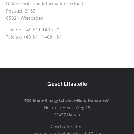
Datenschutz und Informationsfreiheit
Postfach 3163
65021 Wiesbaden
Telefon: +49 611 1408 - 0
Telefax: +49 611 1408 - 611
Geschäftsstelle
TSC Main-Kinzig-Schwarz-Gold Hanau e.V.
Heinrich-Heine-Weg 19
63457 Hanau
Geschäftszeiten:
montags und mittwochs 15-17 Uhr