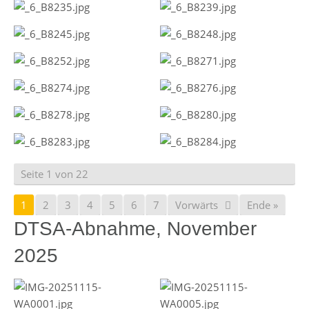
Seite 1 von 22
1
2
3
4
5
6
7
Vorwärts
Ende »
DTSA-Abnahme, November
2025