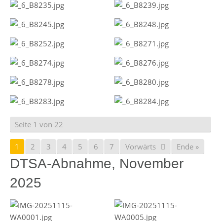
Seite 1 von 22
1
2
3
4
5
6
7
Vorwärts
Ende »
DTSA-Abnahme, November
2025