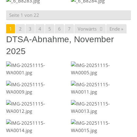
Seite 1 von 22
1
2
3
4
5
6
7
Vorwärts
Ende »
DTSA-Abnahme, November
2025