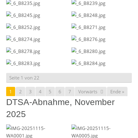
Seite 1 von 22
1
2
3
4
5
6
7
Vorwärts
Ende »
DTSA-Abnahme, November
2025