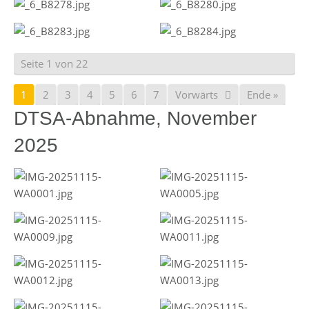
Seite 1 von 22
1
2
3
4
5
6
7
Vorwärts
Ende »
DTSA-Abnahme, November
2025