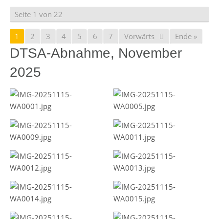
Seite 1 von 22
1
2
3
4
5
6
7
Vorwärts
Ende »
DTSA-Abnahme, November
2025