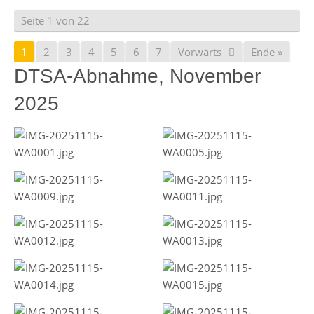
Seite 1 von 22
1
2
3
4
5
6
7
Vorwärts
Ende »
DTSA-Abnahme, November
2025