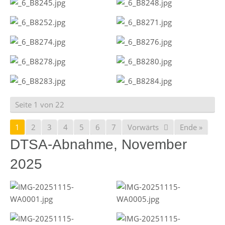
Seite 1 von 22
1
2
3
4
5
6
7
Vorwärts
Ende »
DTSA-Abnahme, November
2025