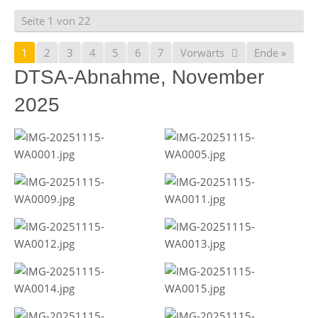
Seite 1 von 22
1
2
3
4
5
6
7
Vorwärts
Ende »
DTSA-Abnahme, November
2025