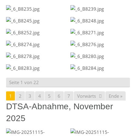
Seite 1 von 22
1
2
3
4
5
6
7
Vorwärts
Ende »
DTSA-Abnahme, November
2025