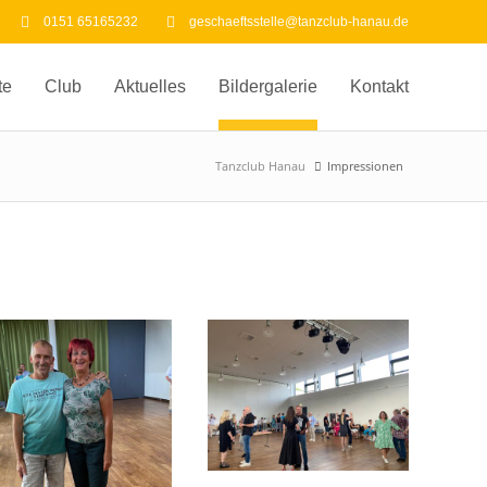
0151 65165232
geschaeftsstelle@tanzclub-hanau.de
te
Club
Aktuelles
Bildergalerie
Kontakt
Tanzclub Hanau
Impressionen