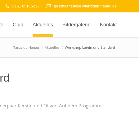
0151 65165232
geschaeftsstelle@tanzclub-hanau.de
te
Club
Aktuelles
Bildergalerie
Kontakt
Tanzclub Hanau
Aktuelles
Workshop Latein und Standard
rd
inerpaar Kerstin und Oliver. Auf dem Programm