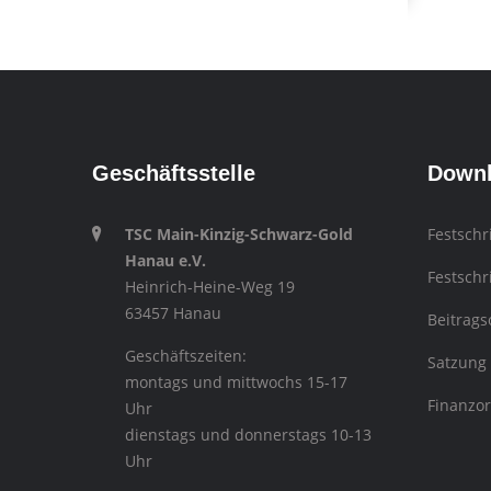
Geschäftsstelle
Down
TSC Main-Kinzig-Schwarz-Gold
Festschr
Hanau e.V.
Festschr
Heinrich-Heine-Weg 19
63457 Hanau
Beitrag
Geschäftszeiten:
Satzung
montags und mittwochs 15-17
Finanzo
Uhr
dienstags und donnerstags 10-13
Uhr