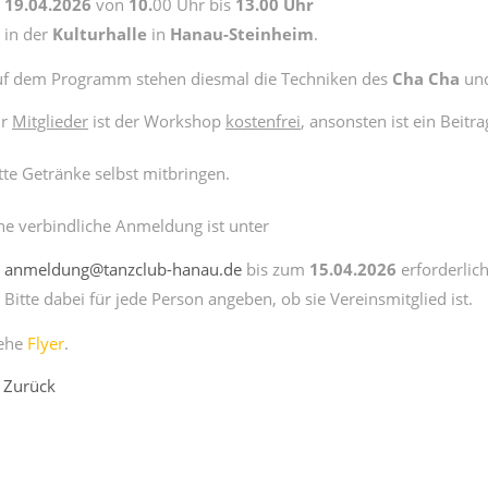
19.04.2026
von
10.
00 Uhr bis
13.00 Uhr
in der
Kulturhalle
in
Hanau-Steinheim
.
f dem Programm stehen diesmal die Techniken des
Cha Cha
un
ür
Mitglieder
ist der Workshop
kostenfrei
, ansonsten ist ein Beitr
tte Getränke selbst mitbringen.
ne verbindliche Anmeldung ist unter
anmeldung@tanzclub-hanau.de
bis zum
15.04.2026
erforderlich
Bitte dabei für jede Person angeben, ob sie Vereinsmitglied ist.
iehe
Flyer
.
Zurück