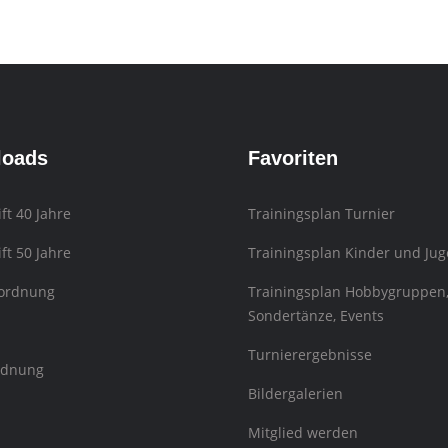
loads
Favoriten
ift 40 Jahre
Trainingsplan Turnier
ift 50 Jahre
Trainingsplan Kinder und Jug
sordnung
Trainingsplan Hobbygruppen
Sondertänze, Events
Turnierergebnisse
rdnung
Bildergalerien
Mitglied werden