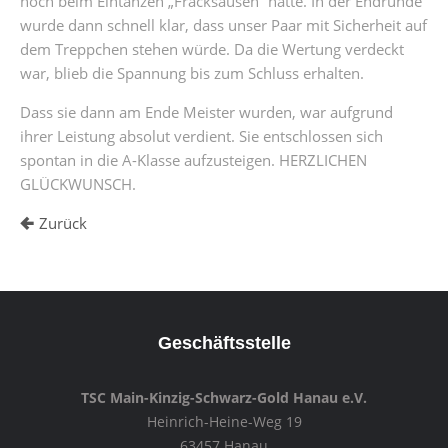
noch beim Eintanzen „Fracksausen“ hatte. In der Endrunde
wurde dann schnell klar, dass unser Paar mit Sicherheit auf
dem Treppchen stehen würde. Da die Wertung verdeckt
war, blieb die Spannung bis zum Schluss erhalten.
Dass sie dann am Ende Meister wurden, war aufgrund
ihrer Leistung absolut verdient. Sie entschlossen sich
spontan in die A-Klasse aufzusteigen. HERZLICHEN
GLÜCKWUNSCH.
Zurück
Geschäftsstelle
TSC Main-Kinzig-Schwarz-Gold Hanau e.V.
Heinrich-Heine-Weg 19
63457 Hanau