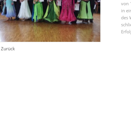
von 1
in e
des 
schl
Erfol
Zurück