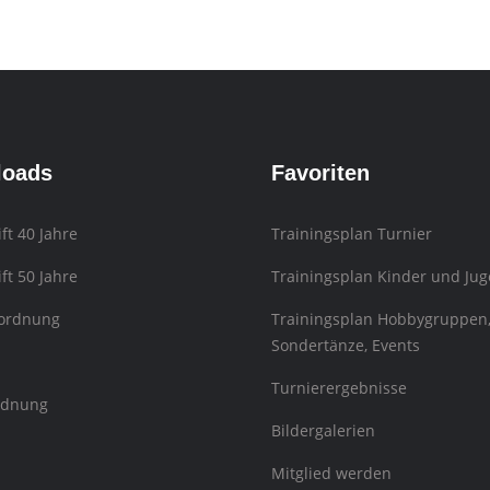
loads
Favoriten
ift 40 Jahre
Trainingsplan Turnier
ift 50 Jahre
Trainingsplan Kinder und Jug
sordnung
Trainingsplan Hobbygruppen
Sondertänze, Events
Turnierergebnisse
rdnung
Bildergalerien
Mitglied werden