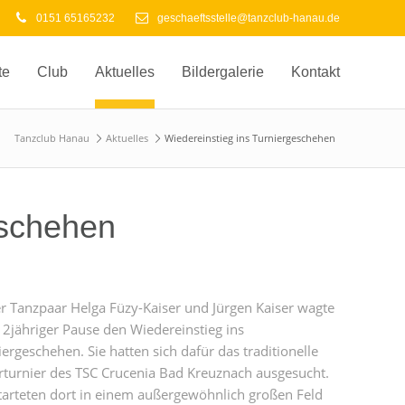
0151 65165232
geschaeftsstelle@tanzclub-hanau.de
te
Club
Aktuelles
Bildergalerie
Kontakt
Tanzclub Hanau
Aktuelles
Wiedereinstieg ins Turniergeschehen
eschehen
r Tanzpaar Helga Füzy-Kaiser und Jürgen Kaiser wagte
 2jähriger Pause den Wiedereinstieg ins
ergeschehen. Sie hatten sich dafür das traditionelle
rturnier des TSC Crucenia Bad Kreuznach ausgesucht.
starteten dort in einem außergewöhnlich großen Feld