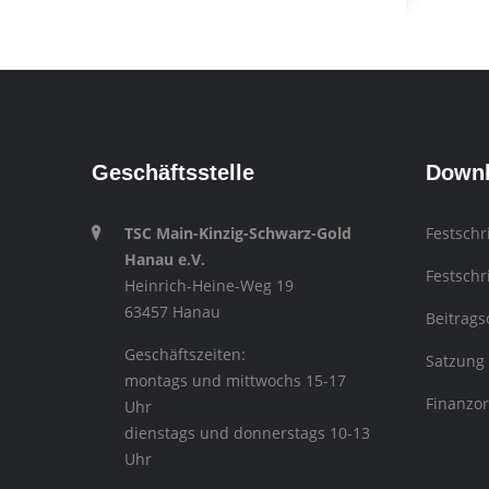
Geschäftsstelle
Down
TSC Main-Kinzig-Schwarz-Gold
Festschr
Hanau e.V.
Festschr
Heinrich-Heine-Weg 19
63457 Hanau
Beitrag
Geschäftszeiten:
Satzung
montags und mittwochs 15-17
Finanzo
Uhr
dienstags und donnerstags 10-13
Uhr