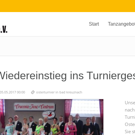
Start
Tanzangebo
Wiedereinstieg ins Turnierg
05.05.2017 00:00
osterturnier in bad kreuznach
Unse
nach
Turni
Oste
Sie 