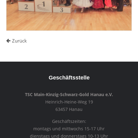
Zurück
Geschäftsstelle
TSC Main-Kinzig-Schwarz-Gold Hanau e.V.
Heinrich-Heine-Weg 19
63457 Hanau
Geschäftszeiten:
montags und mittwochs 15-17 Uhr
dienstags und donnerstags 10-13 Uhr