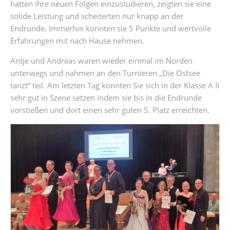
hatten ihre neuen Folgen einzustudieren, zeigten sie eine
solide Leistung und scheiterten nur knapp an der
Endrunde. Immerhin konnten sie 5 Punkte und wertvolle
Erfahrungen mit nach Hause nehmen.
Antje und Andreas waren wieder einmal im Norden
unterwegs und nahmen an den Turnieren „Die Ostsee
tanzt“ teil. Am letzten Tag konnten Sie sich in der Klasse A II
sehr gut in Szene setzen indem sie bis in die Endrunde
vorstießen und dort einen sehr guten 5. Platz erreichten.