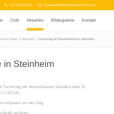
0151 65165232
geschaeftsstelle@tanzclub-hanau.de
te
Club
Aktuelles
Bildergalerie
Kontakt
nzclub Hanau
Aktuelles
Turniertag der Standardtänze in Steinheim
 in Steinheim
in Turniertag der Masterklassen Standard statt. Es
m 11:00 Uhr.
Turnierpaare um den Sieg.
gskraft verloren.