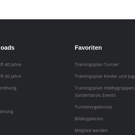
loads
Favoriten
ift 40 Jahre
Trainingsplan Turnier
ift 50 Jahre
Trainingsplan Kinder und Jug
sordnung
Trainingsplan Hobbygruppen
Sondertänze, Events
Turnierergebnisse
rdnung
Bildergalerien
Mitglied werden