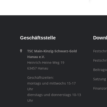
Geschäftsstelle
Down
TSC Main-Kinzig-Schwarz-Gold
Festschr
Hanau e.V.
Festschr
Heinrich-Heine-Weg 19
63457 Hanau
Beitrag
Geschäftszeiten:
Satzung
montags und mittwochs 15-17
Finanzo
Uhr
dienstags und donnerstags 10-13
Uhr