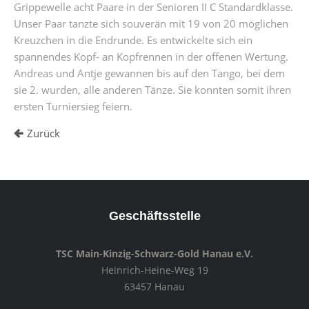
Grippewelle acht Paare in der Senioren II C Standardklasse.
Unser Paar tanzte sich souverän mit 19 von 20 möglichen
Kreuzchen in die Endrunde. Es entwickelte sich ein
spannendes Kopf- an Kopfrennen in der offenen Wertung.
Andreas und Antje gewannen bis auf den Tango, bei dem
sie 2. wurden, alle anderen Tänze. Sie konnten somit ihren
ersten Turniersieg feiern.
Zurück
Geschäftsstelle
TSC Main-Kinzig-Schwarz-Gold Hanau e.V.
Heinrich-Heine-Weg 19
63457 Hanau