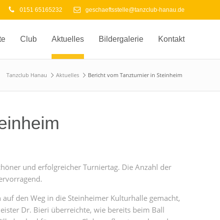
0151 65165232
geschaeftsstelle@tanzclub-hanau.de
te
Club
Aktuelles
Bildergalerie
Kontakt
Tanzclub Hanau
Aktuelles
Bericht vom Tanzturnier in Steinheim
teinheim
höner und erfolgreicher Turniertag. Die Anzahl der
ervorragend.
h auf den Weg in die Steinheimer Kulturhalle gemacht,
ter Dr. Bieri überreichte, wie bereits beim Ball