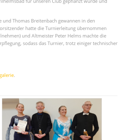
 Wilhelmsbad für unseren Club gepflanzt wurde und
te und Thomas Breitenbach gewannen in den
. Vorsitzender hatte die Turnierleitung übernommen
 teilnehmen) und Altmeister Peter Helms machte die
rpflegung, sodass das Turnier, trotz einiger technischer
galerie
.