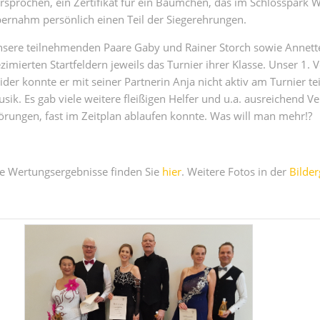
rsprochen, ein Zertifikat für ein Bäumchen, das im Schlosspark
ernahm persönlich einen Teil der Siegerehrungen.
sere teilnehmenden Paare Gaby und Rainer Storch sowie Annet
zimierten Startfeldern jeweils das Turnier ihrer Klasse. Unser 1
eider konnte er mit seiner Partnerin Anja nicht aktiv am Turnier
sik. Es gab viele weitere fleißigen Helfer und u.a. ausreichend Ve
örungen, fast im Zeitplan ablaufen konnte. Was will man mehr!?
e Wertungsergebnisse finden Sie
hier
. Weitere Fotos in der
Bilder