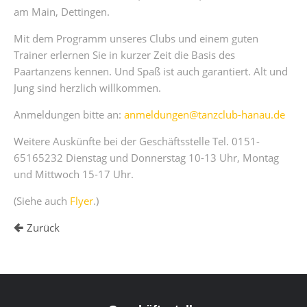
am Main, Dettingen.
Mit dem Programm unseres Clubs und einem guten
Trainer erlernen Sie in kurzer Zeit die Basis des
Paartanzens kennen. Und Spaß ist auch garantiert. Alt und
Jung sind herzlich willkommen.
Anmeldungen bitte an:
anmeldungen@tanzclub-hanau.de
Weitere Auskünfte bei der Geschäftsstelle Tel. 0151-
65165232 Dienstag und Donnerstag 10-13 Uhr, Montag
und Mittwoch 15-17 Uhr.
(Siehe auch
Flyer
.)
Zurück