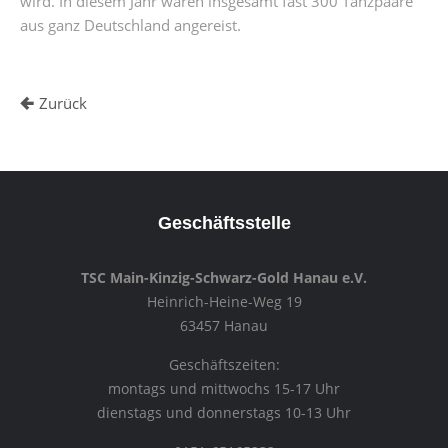
wird. In diesem Jahr waren insgesamt fast 300 Tanzpaare
aus ganz Deutschland angereist.
Zurück
Geschäftsstelle
TSC Main-Kinzig-Schwarz-Gold Hanau e.V.
Heinrich-Heine-Weg 19
63457 Hanau
Geschäftszeiten:
montags und mittwochs 15-17 Uhr
dienstags und donnerstags 10-13 Uhr