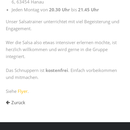
6, 63454 Hanau
Jeden Montag von
20.30 Uhr
bis
21.45 Uhr
Unser Salsatrainer unterrichtet mit viel Begeisterung und
Engagement.
Wer die Salsa also etwas intensiver erlernen möchte, ist
herzlich willkommen und wird gerne in die Gruppe
integriert.
Das Schnuppern ist
kostenfrei
. Einfach vorbeikommen
und mitmachen.
Siehe
Flyer
.
Zurück