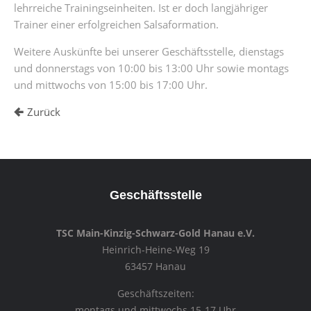
lehrreiche Trainingseinheiten. Ist er doch langjähriger
Trainer einer erfolgreichen Salsaformation.
Weitere Auskünfte bei unserer Geschäftsstelle, dienstags
und donnerstags von 10:00 bis 13:00 Uhr sowie montags
und mittwochs von 15:00 bis 17:00 Uhr.
Zurück
Geschäftsstelle
TSC Main-Kinzig-Schwarz-Gold Hanau e.V.
Heinrich-Heine-Weg 19
63457 Hanau
Geschäftszeiten:
montags und mittwochs 15-17 Uhr