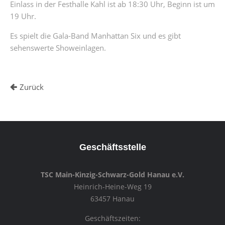
Einlass in der Festhalle Kahl ist ab 18:30 Uhr, Beginn ist um
19 Uhr.
Es spielt die Gala-Band Manhattan Six und es gibt
sehenswerte Showeinlagen.
Zurück
Geschäftsstelle
TSC Main-Kinzig-Schwarz-Gold Hanau e.V.
Heinrich-Heine-Weg 19
63457 Hanau
Geschäftszeiten: