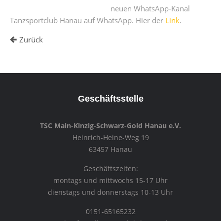
neuen WhatsApp-Kanal
Tanzsportclub Hanau auf WhatsApp. Hier der
Link
.
Zurück
Geschäftsstelle
TSC Main-Kinzig-Schwarz-Gold Hanau e.V.
Heinrich-Heine-Weg 19
63457 Hanau
Geschäftszeiten:
montags und mittwochs 15-17 Uhr
dienstags und donnerstags 10-13 Uhr
0151-65165232