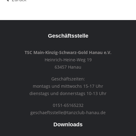
Geschäftsstelle
TSC Main-Kinzig-Schwarz-Gold Hanau e.V.
Heinrich-Heine-Weg 19
63457 Hanau
Geschäftszeiten:
montags und mittwochs 15-17 Uhr
dienstags und donnerstags 10-13 Uhr
0151-65165232
geschaeftsstelle@tanzclub-hanau.de
Downloads