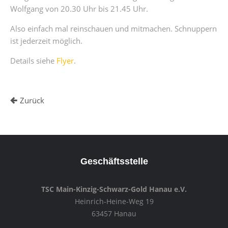
Wolfgang von 20.30 Uhr bis 21.45 Uhr.
Also einfach mal reinschauen und mitmachen. Schnuppern
ist jederzeit möglich.
Details siehe
Flyer
.
Zurück
Geschäftsstelle
TSC Main-Kinzig-Schwarz-Gold Hanau e.V.
Heinrich-Heine-Weg 19
63457 Hanau