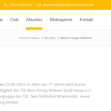
0151 65165232
geschaeftsstelle@tanzclub-hanau.de
te
Club
Aktuelles
Bildergalerie
Kontakt
Tanzclub Hanau
Aktuelles
Nachruf Holger Gräbener
am 23.06.2024 im Alter von 71 Jahren nach kurzer
Mitglied des TSC Main-Kinzig-Schwarz-Gold-Hanau e.V.
iergruppe des TSC. Sein fröhliches Miteinander, sowie
ung bleiben.