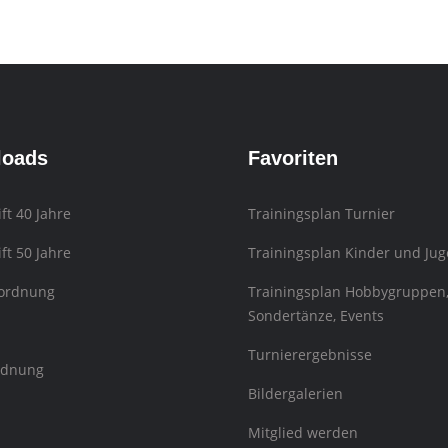
loads
Favoriten
ift 40 Jahre
Trainingsplan Turnier
ift 50 Jahre
Trainingsplan Kinder und Jug
sordnung
Trainingsplan Hobbygruppen
Sondertänze, Events
Turnierergebnisse
rdnung
Bildergalerien
Mitglied werden