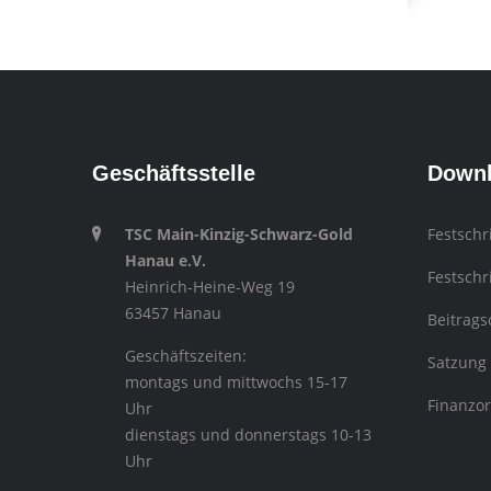
Geschäftsstelle
Down
TSC Main-Kinzig-Schwarz-Gold
Festschr
Hanau e.V.
Festschr
Heinrich-Heine-Weg 19
63457 Hanau
Beitrag
Geschäftszeiten:
Satzung
montags und mittwochs 15-17
Finanzo
Uhr
dienstags und donnerstags 10-13
Uhr