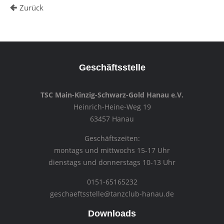
Zurück
Geschäftsstelle
TSC Main-Kinzig-Schwarz-Gold Hanau e.V.
Heinrich-Heine-Weg 19
63457 Hanau
Geschäftszeiten:
montags und mittwochs 15-17 Uhr
dienstags und donnerstags 10-13 Uhr
0151-65165232
geschaeftsstelle@tanzclub-hanau.de
Downloads