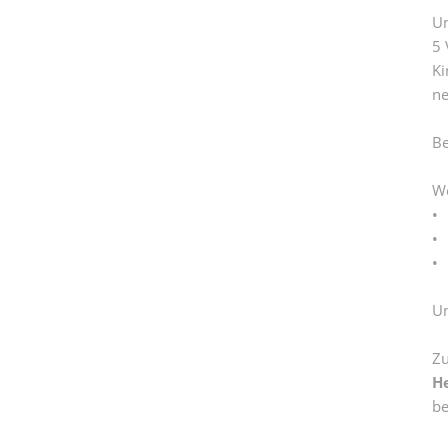
Um
5 
Ki
ne
Be
We
• 
•
• 
Un
Zu
H
be