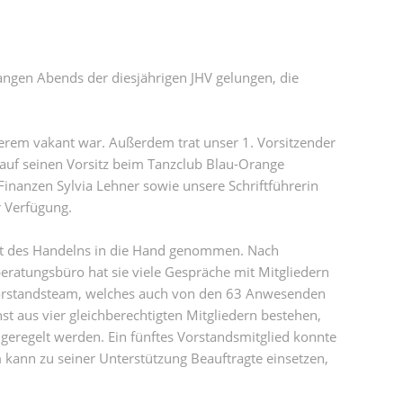
ngen Abends der diesjährigen JHV gelungen, die
gerem vakant war. Außerdem trat unser 1. Vorsitzender
 auf seinen Vorsitz beim Tanzclub Blau-Orange
nanzen Sylvia Lehner sowie unsere Schriftführerin
r Verfügung.
eft des Handelns in die Hand genommen. Nach
beratungsbüro hat sie viele Gespräche mit Mitgliedern
orstandsteam, welches auch von den 63 Anwesenden
st aus vier gleichberechtigten Mitgliedern bestehen,
 geregelt werden. Ein fünftes Vorstandsmitglied konnte
ann zu seiner Unterstützung Beauftragte einsetzen,