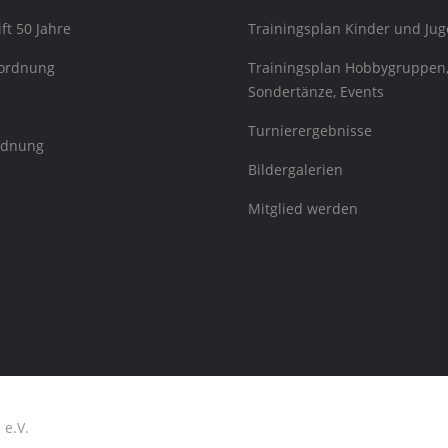
ift 50 Jahre
Trainingsplan Kinder und Jug
sordnung
Trainingsplan Hobbygruppen
Sondertänze, Events
Turnierergebnisse
rdnung
Bildergalerien
Mitglied werden
 e.V.