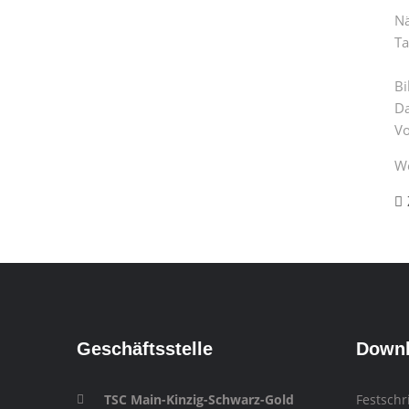
Nä
Ta
Bi
Da
Vo
We
Geschäftsstelle
Down
TSC Main-Kinzig-Schwarz-Gold
Festschr