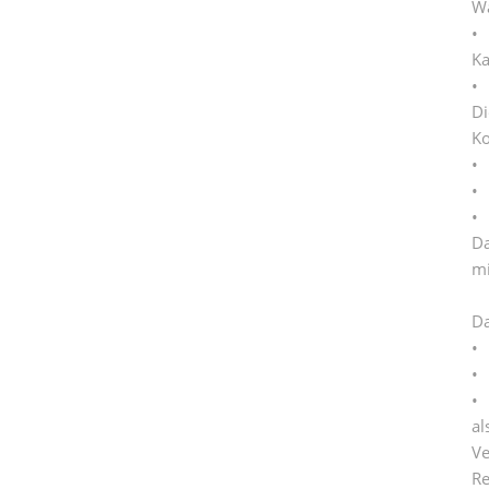
Wa
• 
Ka
• 
Di
Ko
• 
• 
• 
Da
mi
Da
• 
• 
• 
al
Ve
Re