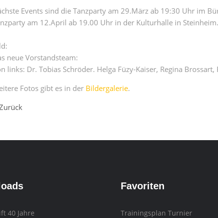
chste Events sind die Tanzparty am 29.März ab 19:30 Uhr im Bü
nzparty am 12.April ab 19.00 Uhr in der Kulturhalle in Steinheim
ld:
s neue Vorstandsteam:
n links: Dr. Tobias Schröder. Helga Füzy-Kaiser, Regina Brossart,
itere Fotos gibt es in der
Bildergalerie
.
Zurück
loads
Favoriten
ift 40 Jahre
Trainingsplan Turnier