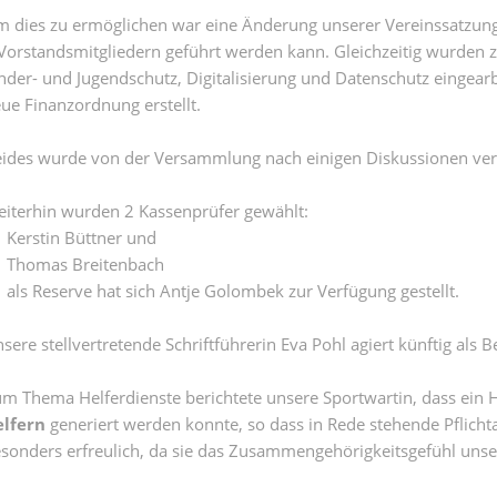
 dies zu ermöglichen war eine Änderung unserer Vereinssatzung e
Vorstandsmitgliedern geführt werden kann. Gleichzeitig wurden z
nder- und Jugendschutz, Digitalisierung und Datenschutz eingear
ue Finanzordnung erstellt.
ides wurde von der Versammlung nach einigen Diskussionen ver
iterhin wurden 2 Kassenprüfer gewählt:
Kerstin Büttner und
 Thomas Breitenbach
als Reserve hat sich Antje Golombek zur Verfügung gestellt.
sere stellvertretende Schriftführerin Eva Pohl agiert künftig als B
m Thema Helferdienste berichtete unsere Sportwartin, dass ein
elfern
generiert werden konnte, so dass in Rede stehende Pflichta
sonders erfreulich, da sie das Zusammengehörigkeitsgefühl unser