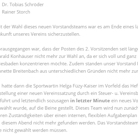
Dr. Tobias Schröder
Rainer Storch
t der Wahl dieses neuen Vorstandsteams war es am Ende eines la
kunft unseres Vereins sicherzustellen.
rausgegangen war, dass der Posten des 2. Vorsitzenden seit län
rald Konhäuser nicht mehr zur Wahl an, da er sich voll und ganz
esbaden konzentrieren möchte. Zudem standen unser Vorstand Fi
nette Breitenbach aus unterschiedlichen Gründen nicht mehr zu
 hatte dann die Sportwartin Helga Füzy-Kaiser im Vorfeld das H
stellung einer neuen Vereinssatzung durch ein Steuer- u. Vereins
führt und letztendlich sozusagen
in letzter Minute
ein neues V
wählt wurde, auf die Beine gestellt. Dieses Team wird nun zunäch
ren Zuständigkeiten über einen internen, flexiblen Aufgabenplan
 diesem Abend nicht mehr gefunden werden. Das Vorstandsteam k
e nicht gewählt werden müssen.