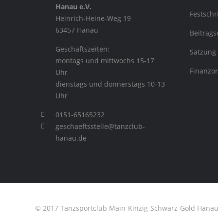
Hanau e.V.
Festschr
Heinrich-Heine-Weg 19
63457 Hanau
Beitrag
Geschäftszeiten:
Satzung
montags und mittwochs 15-17
Finanzo
Uhr
dienstags und donnerstags 10-13
Uhr
0151-65165232
geschaeftsstelle@tanzclub-
hanau.de
© 2017 Tanzsportclub Main-Kinzig-Schwarz-Gold Hanau