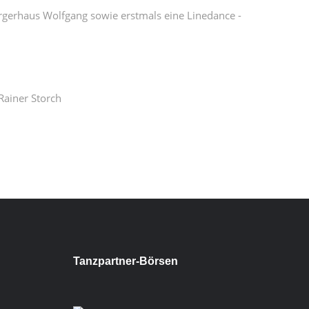
rgerhaus Wolfgang sowie erstmals eine Linedance -
.
 Rainer Storch
Tanzpartner-Börsen