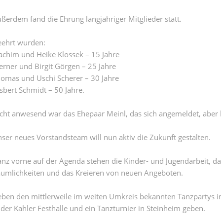
ßerdem fand die Ehrung langjähriger Mitglieder statt.
ehrt wurden:
achim und Heike Klossek – 15 Jahre
rner und Birgit Görgen – 25 Jahre
omas und Uschi Scherer – 30 Jahre
sbert Schmidt – 50 Jahre.
cht anwesend war das Ehepaar Meinl, das sich angemeldet, aber k
ser neues Vorstandsteam will nun aktiv die Zukunft gestalten.
nz vorne auf der Agenda stehen die Kinder- und Jugendarbeit, d
umlichkeiten und das Kreieren von neuen Angeboten.
ben den mittlerweile im weiten Umkreis bekannten Tanzpartys i
 der Kahler Festhalle und ein Tanzturnier in Steinheim geben.