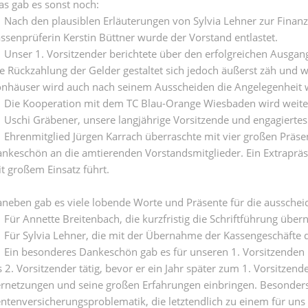
s gab es sonst noch:
Nach den plausiblen Erläuterungen von Sylvia Lehner zur Finanz
ssenprüferin Kerstin Büttner wurde der Vorstand entlastet.
Unser 1. Vorsitzender berichtete über den erfolgreichen Ausgan
e Rückzahlung der Gelder gestaltet sich jedoch äußerst zäh und 
nhäuser wird auch nach seinem Ausscheiden die Angelegenheit w
Die Kooperation mit dem TC Blau-Orange Wiesbaden wird weite
Uschi Gräbener, unsere langjährige Vorsitzende und engagiertes
Ehrenmitglied Jürgen Karrach überraschte mit vier großen Präs
nkeschön an die amtierenden Vorstandsmitglieder. Ein Extrapräsen
t großem Einsatz führt.
neben gab es viele lobende Worte und Präsente für die ausschei
Für Annette Breitenbach, die kurzfristig die Schriftführung übe
Für Sylvia Lehner, die mit der Übernahme der Kassengeschäfte d
Ein besonderes Dankeschön gab es für unseren 1. Vorsitzenden 
s 2. Vorsitzender tätig, bevor er ein Jahr später zum 1. Vorsitzen
rnetzungen und seine großen Erfahrungen einbringen. Besonders
ntenversicherungsproblematik, die letztendlich zu einem für uns