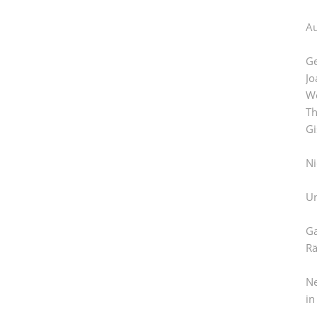
Au
Ge
Jo
We
Th
Gi
Ni
Un
Ga
Rä
Ne
in