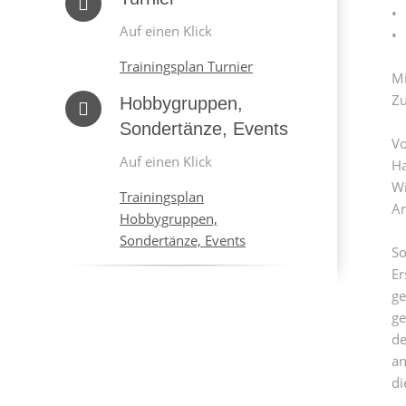
• 
Auf einen Klick
• 
Trainingsplan Turnier
Mi
Zu
Hobbygruppen,
Sondertänze, Events
Vo
Auf einen Klick
Ha
Wi
Trainingsplan
An
Hobbygruppen,
Sondertänze, Events
So
Er
ge
ge
de
an
di