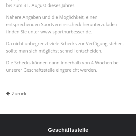
bis zum 31. August dieses Jahres.
Nähere Angaben und die Möglichkeit, einen
entsprechenden Sportvereinsscheck herunterzuladen
finden Sie unter www.sportnurbesser.de.
Da nicht unbegrenzt viele Schecks zur Verfügung stehen,
sollte man sich möglichst schnell entscheiden.
Die Schecks können dann innerhalb von 4 Wochen bei
unserer Geschäftsstelle eingereicht werden.
Zurück
Geschäftsstelle