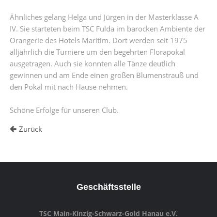
Ähnliches gelang Helga und Jürgen in der Masterklasse A
IV. Sie starteten beim TSC Fulda im barocken Ambiente der
Orangerie des Hotels Maritim. Dort werden seit 1975
alljährlich die Turniere um den begehrten Florapokal
ausgetragen. Auch sie konnten alle Tänze deutlich
gewinnen und am Ende einen großen Blumenstrauß und
den Pokal mit nach Hause nehmen.
Schöne Erfolge für unseren Club.
Zurück
Geschäftsstelle
TSC Main-Kinzig-Schwarz-Gold Hanau e.V.