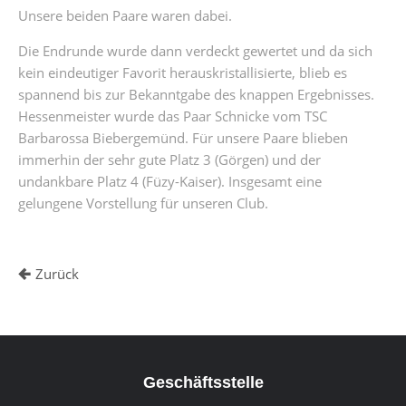
Unsere beiden Paare waren dabei.
Die Endrunde wurde dann verdeckt gewertet und da sich
kein eindeutiger Favorit herauskristallisierte, blieb es
spannend bis zur Bekanntgabe des knappen Ergebnisses.
Hessenmeister wurde das Paar Schnicke vom TSC
Barbarossa Biebergemünd. Für unsere Paare blieben
immerhin der sehr gute Platz 3 (Görgen) und der
undankbare Platz 4 (Füzy-Kaiser). Insgesamt eine
gelungene Vorstellung für unseren Club.
Zurück
Geschäftsstelle