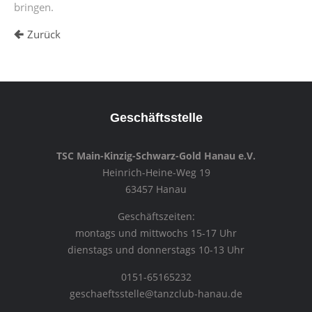
bringen.
Zurück
Geschäftsstelle
TSC Main-Kinzig-Schwarz-Gold Hanau e.V.
Heinrich-Heine-Weg 19
63457 Hanau
Geschäftszeiten:
montags und mittwochs 15-17 Uhr
dienstags und donnerstags 10-13 Uhr
0151-65165232
geschaeftsstelle@tanzclub-hanau.de