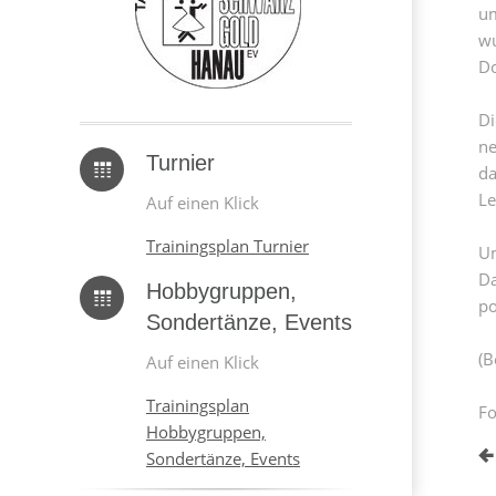
um
wu
Do
Di
ne
Turnier
da
Le
Auf einen Klick
Trainingsplan Turnier
Um
Da
Hobbygruppen,
po
Sondertänze, Events
(B
Auf einen Klick
Trainingsplan
Fo
Hobbygruppen,
Sondertänze, Events