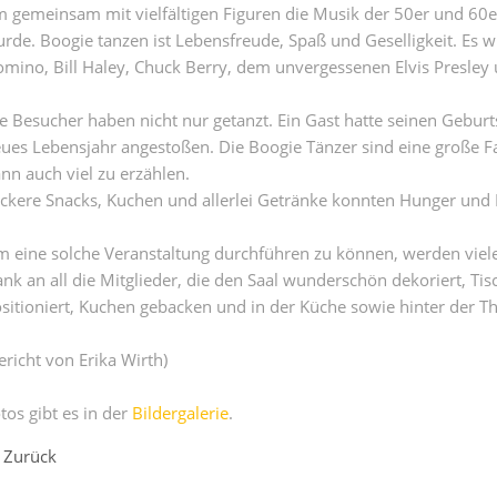
 gemeinsam mit vielfältigen Figuren die Musik der 50er und 60er 
rde. Boogie tanzen ist Lebensfreude, Spaß und Geselligkeit. Es 
mino, Bill Haley, Chuck Berry, dem unvergessenen Elvis Presley 
e Besucher haben nicht nur getanzt. Ein Gast hatte seinen Geburts
ues Lebensjahr angestoßen. Die Boogie Tänzer sind eine große Fa
nn auch viel zu erzählen.
ckere Snacks, Kuchen und allerlei Getränke konnten Hunger und D
 eine solche Veranstaltung durchführen zu können, werden viele H
nk an all die Mitglieder, die den Saal wunderschön dekoriert, Tis
sitioniert, Kuchen gebacken und in der Küche sowie hinter der Th
ericht von Erika Wirth)
tos gibt es in der
Bildergalerie
.
Zurück