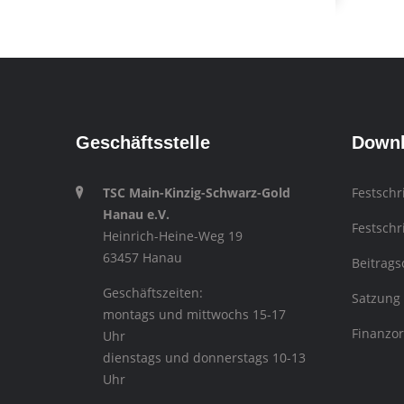
Geschäftsstelle
Down
TSC Main-Kinzig-Schwarz-Gold
Festschr
Hanau e.V.
Festschr
Heinrich-Heine-Weg 19
63457 Hanau
Beitrag
Geschäftszeiten:
Satzung
montags und mittwochs 15-17
Finanzo
Uhr
dienstags und donnerstags 10-13
Uhr