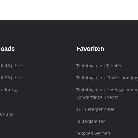
loads
Favoriten
ift 40 Jahre
Trainingsplan Turnier
ift 50 Jahre
Trainingsplan Kinder und Jug
sordnung
Trainingsplan Hobbygruppen
Sondertänze, Events
Turnierergebnisse
rdnung
Bildergalerien
Mitglied werden