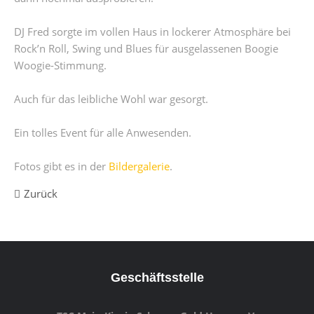
DJ Fred sorgte im vollen Haus in lockerer Atmosphäre bei
Rock’n Roll, Swing und Blues für ausgelassenen Boogie
Woogie-Stimmung.
Auch für das leibliche Wohl war gesorgt.
Ein tolles Event für alle Anwesenden.
Fotos gibt es in der
Bildergalerie
.
Zurück
Geschäftsstelle