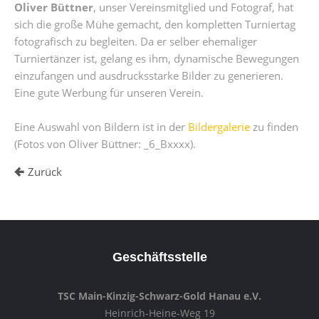
Oliver Büttner
, unser Vereinsmitglied und Fotograf, hat
sich die große Mühe gemacht, den kompletten Turniertag
fotografisch zu begleiten. Da er selber ehemaliger
Turniertänzer ist, gelang es ihm, dynamische Bewegungen
einzufangen und ausdrucksstarke Bilder zu generieren.
Eine gute Werbung für unseren Verein.
Eine Auswahl von Bildern ist in der
Bildergalerie
zu finden
(Fotos von Oliver Büttner: _6_Bxxxx).
Zurück
Geschäftsstelle
TSC Main-Kinzig-Schwarz-Gold Hanau e.V.
Heinrich-Heine-Weg 19