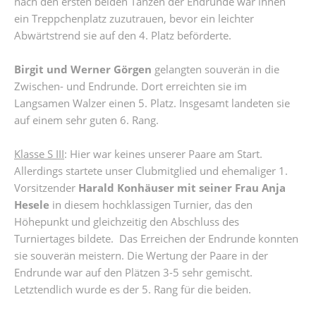
nach den ersten beiden Tänzen der Endrunde war ihnen
ein Treppchenplatz zuzutrauen, bevor ein leichter
Abwärtstrend sie auf den 4. Platz beförderte.
Birgit und Werner Görgen
gelangten souverän in die
Zwischen- und Endrunde. Dort erreichten sie im
Langsamen Walzer einen 5. Platz. Insgesamt landeten sie
auf einem sehr guten 6. Rang.
Klasse S III
: Hier war keines unserer Paare am Start.
Allerdings startete unser Clubmitglied und ehemaliger 1.
Vorsitzender
Harald Konhäuser mit seiner Frau Anja
Hesele
in diesem hochklassigen Turnier, das den
Höhepunkt und gleichzeitig den Abschluss des
Turniertages bildete. Das Erreichen der Endrunde konnten
sie souverän meistern. Die Wertung der Paare in der
Endrunde war auf den Plätzen 3-5 sehr gemischt.
Letztendlich wurde es der 5. Rang für die beiden.