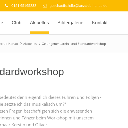
0151 65165232
geschaeftsstelle@tanzclub-hanau.de
te
Club
Aktuelles
Bildergalerie
Kontakt
zclub Hanau
Aktuelles
Gelungener Latein- und Standardworkshop
ndardworkshop
edeutet denn eigentlich dieses Führen und Folgen -
e setzte ich das musikalisch um?"
esen Fragen beschäftigten sich die anwesenden
rinnen und Tänzer beim Workshop mit unserem
rpaar Kerstin und Oliver.