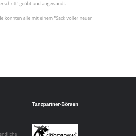
ierschritt“ geübt und angewandt.
 konnten alle mit einem "Sack voller neuer
Tanzpartner-Börsen
endliche