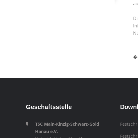
au
Di
In
Nu
Geschäftsstelle
Down
TSC Main-Kinzig-Schwarz-Gold
Festschr
Hanau e.V.
Festschr