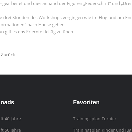
sgearbeitet und dies anhand der Figuren „Federschritt“ und „Dre
e drei Stunden des Workshops vergingen wie im Flug und am Ende
formationen" nach Hause gehen.
n gilt es das Erlernte fleißig zu üben.
Zurück
loads
Favoriten
ift 40 Jahre
Trainingsplan Turnier
ift 50 Jahre
Trainingsplan Kinder und Jug