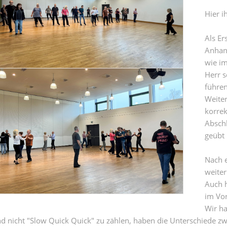
Hier i
Als Er
Anhan
wie im
Herr s
führe
Weiter
korrek
Absch
geübt 
Nach e
weiter
Auch h
im Vo
Wir ha
d nicht "Slow Quick Quick" zu zählen, haben die Unterschiede