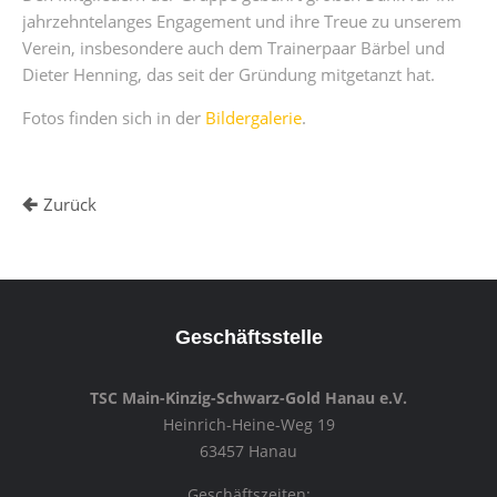
jahrzehntelanges Engagement und ihre Treue zu unserem
Verein, insbesondere auch dem Trainerpaar Bärbel und
Dieter Henning, das seit der Gründung mitgetanzt hat.
Fotos finden sich in der
Bildergalerie
.
Zurück
Geschäftsstelle
TSC Main-Kinzig-Schwarz-Gold Hanau e.V.
Heinrich-Heine-Weg 19
63457 Hanau
Geschäftszeiten: