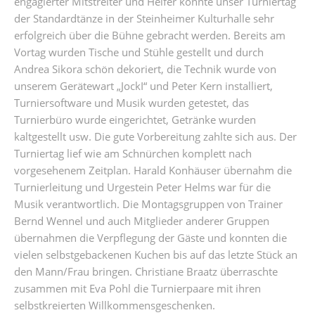
engagierter Mitstreiter und Helfer konnte unser Turniertag
der Standardtänze in der Steinheimer Kulturhalle sehr
erfolgreich über die Bühne gebracht werden. Bereits am
Vortag wurden Tische und Stühle gestellt und durch
Andrea Sikora schön dekoriert, die Technik wurde von
unserem Gerätewart „JockI“ und Peter Kern installiert,
Turniersoftware und Musik wurden getestet, das
Turnierbüro wurde eingerichtet, Getränke wurden
kaltgestellt usw. Die gute Vorbereitung zahlte sich aus. Der
Turniertag lief wie am Schnürchen komplett nach
vorgesehenem Zeitplan. Harald Konhäuser übernahm die
Turnierleitung und Urgestein Peter Helms war für die
Musik verantwortlich. Die Montagsgruppen von Trainer
Bernd Wennel und auch Mitglieder anderer Gruppen
übernahmen die Verpflegung der Gäste und konnten die
vielen selbstgebackenen Kuchen bis auf das letzte Stück an
den Mann/Frau bringen. Christiane Braatz überraschte
zusammen mit Eva Pohl die Turnierpaare mit ihren
selbstkreierten Willkommensgeschenken.