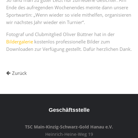
So fand man zu guter Letzt nur zufriedene Gesichter. Am
Ende des aufregenden Wochenendes meinte dann unsere
Sportwartin: „Wenn wieder so viele mithelfen, organisieren
wir nächstes Jahr wieder ein Turnier“.
Fotograf und Clubmitglied Oliver Büttner hat in der
Bildergalerie
kostenlos professionelle Bilder zum
Downloaden zur Verfügung gestellt. Dafür herzlichen Dank.
Zurück
Geschäftsstelle
TSC Main-Kinzig-Schwarz-Gold Hanau e.V.
Heinrich-Heine-Weg 19