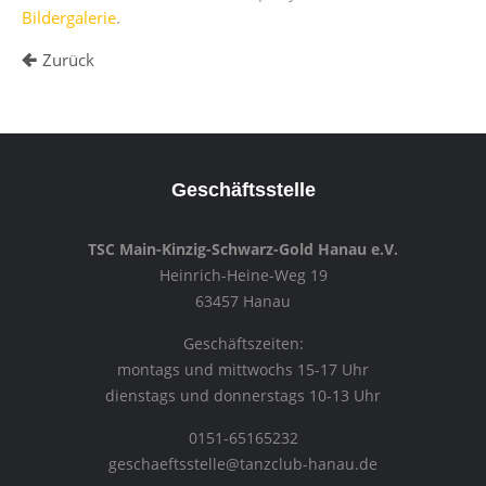
Bildergalerie
.
Zurück
Geschäftsstelle
TSC Main-Kinzig-Schwarz-Gold Hanau e.V.
Heinrich-Heine-Weg 19
63457 Hanau
Geschäftszeiten:
montags und mittwochs 15-17 Uhr
dienstags und donnerstags 10-13 Uhr
0151-65165232
geschaeftsstelle@tanzclub-hanau.de