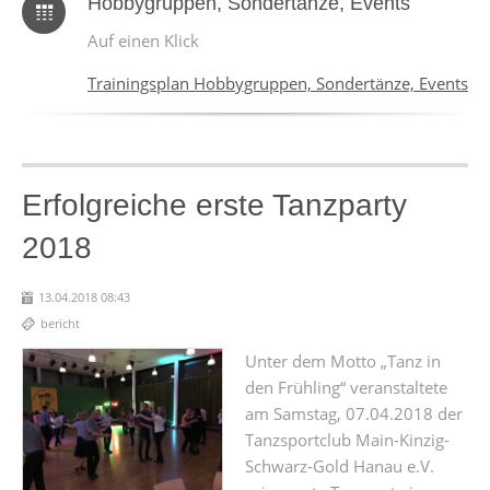
Hobbygruppen, Sondertänze, Events
Auf einen Klick
Trainingsplan Hobbygruppen, Sondertänze, Events
Erfolgreiche erste Tanzparty
2018
13.04.2018 08:43
bericht
Unter dem Motto „Tanz in
den Frühling“ veranstaltete
am Samstag, 07.04.2018 der
Tanzsportclub Main-Kinzig-
Schwarz-Gold Hanau e.V.