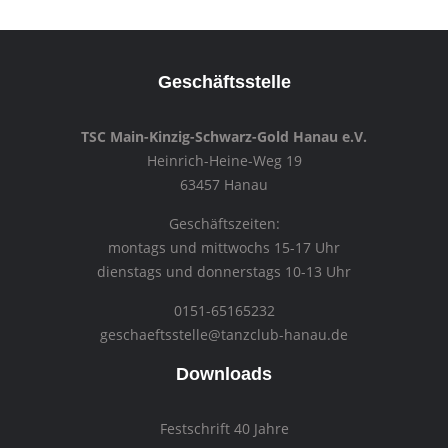
Geschäftsstelle
TSC Main-Kinzig-Schwarz-Gold Hanau e.V.
Heinrich-Heine-Weg 19
63457 Hanau
Geschäftszeiten:
montags und mittwochs 15-17 Uhr
dienstags und donnerstags 10-13 Uhr
0151-65165232
geschaeftsstelle@tanzclub-hanau.de
Downloads
Festschrift 40 Jahre