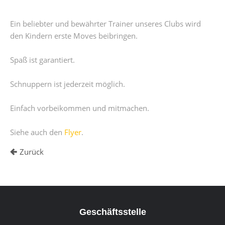
Ein beliebter und bewährter Trainer unseres Clubs wird
den Kindern erste Moves beibringen.
Spaß ist garantiert.
Schnuppern ist jederzeit möglich.
Einfach vorbeikommen und mitmachen.
Siehe auch den
Flyer
.
Zurück
Geschäftsstelle