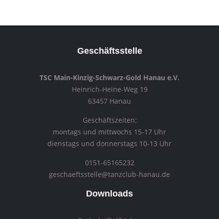
Geschäftsstelle
TSC Main-Kinzig-Schwarz-Gold Hanau e.V.
Heinrich-Heine-Weg 19
63457 Hanau
Geschäftszeiten:
montags und mittwochs 15-17 Uhr
dienstags und donnerstags 10-13 Uhr
0151-65165232
geschaeftsstelle@tanzclub-hanau.de
Downloads