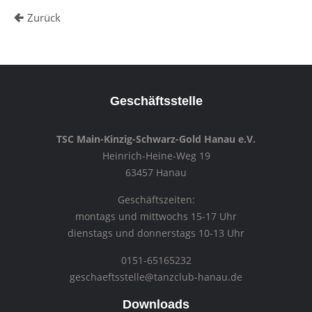
Zurück
Geschäftsstelle
TSC Main-Kinzig-Schwarz-Gold Hanau e.V.
Heinrich-Heine-Weg 19
63457 Hanau
Geschäftszeiten:
montags und mittwochs 15-17 Uhr
dienstags und donnerstags 10-13 Uhr
0151-65165232
geschaeftsstelle@tanzclub-hanau.de
Downloads