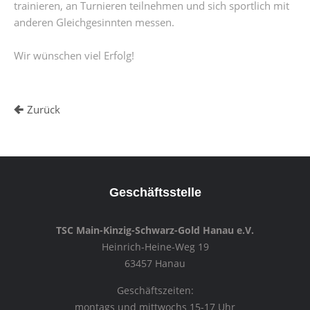
trainieren, an Turnieren teilnehmen und sich sportlich mit
anderen Gleichgesinnten messen.
Wir wünschen viel Erfolg!
Zurück
Geschäftsstelle
TSC Main-Kinzig-Schwarz-Gold Hanau e.V.
Heinrich-Heine-Weg 19
63457 Hanau
Geschäftszeiten:
montags und mittwochs 15-17 Uhr