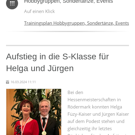
Hobbygruppen, Sondertänze, Events
Auf einen Klick
Trainingsplan Hobbygruppen, Sondertänze, Events
Aufstieg in die S-Klasse für
Helga und Jürgen
16.03.2024 11:11
Bei den
Hessenmeisterschaften in
Rödermark konnten Helga
Füzy-Kaiser und Jürgen Kaiser
auf dem Podest stehen und
gleichzeitig ihr letztes