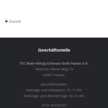
Zurück
Geschäftsstelle
TSC Main-Kinzig-Schwarz-Gold Hanau e.V.
Heinrich-Heine-Weg 19
63457 Hanau
Geschäftszeiten:
montags und mittwochs 15-17 Uhr
dienstags und donnerstags 10-13 Uhr
0151-65165232